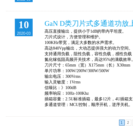
10
GaN D类刀片式多通道功放
高压直接输出，提供小于1dB的带内平坦度。
2020-03
刀片式设计，方便管理和维护。
100KHz带宽，满足大多数的水声需求。
高达840Vpp输出，大动态提供强大的动力空间。
支持通用负载，阻性负载，容性负载，感性负载
氮化镓低阻高频开关技术，高达95%的满载效率
刀片尺寸：65mm（宽）X175mm（长）X30mm
单片功率：100W/200W/300W/500W
输出电压：300Vrms
输入灵敏度：1Vrms
信噪比：》100dB
频率响应：10Hz-100Khz
插箱容量：2.5U标准插箱，最多12片，4U插箱支
多通道管理：MCU控制，顺序开机，逆序关机。
1
2